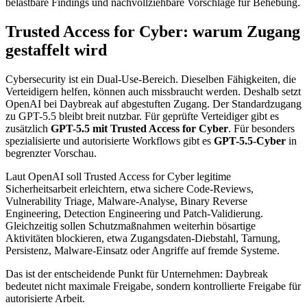
belastbare Findings und nachvollziehbare Vorschläge für Behebung.
Trusted Access for Cyber: warum Zugang
gestaffelt wird
Cybersecurity ist ein Dual-Use-Bereich. Dieselben Fähigkeiten, die
Verteidigern helfen, können auch missbraucht werden. Deshalb setzt
OpenAI bei Daybreak auf abgestuften Zugang. Der Standardzugang
zu GPT-5.5 bleibt breit nutzbar. Für geprüfte Verteidiger gibt es
zusätzlich
GPT-5.5 mit Trusted Access for Cyber
. Für besonders
spezialisierte und autorisierte Workflows gibt es
GPT-5.5-Cyber
in
begrenzter Vorschau.
Laut OpenAI soll Trusted Access for Cyber legitime
Sicherheitsarbeit erleichtern, etwa sichere Code-Reviews,
Vulnerability Triage, Malware-Analyse, Binary Reverse
Engineering, Detection Engineering und Patch-Validierung.
Gleichzeitig sollen Schutzmaßnahmen weiterhin bösartige
Aktivitäten blockieren, etwa Zugangsdaten-Diebstahl, Tarnung,
Persistenz, Malware-Einsatz oder Angriffe auf fremde Systeme.
Das ist der entscheidende Punkt für Unternehmen: Daybreak
bedeutet nicht maximale Freigabe, sondern kontrollierte Freigabe für
autorisierte Arbeit.