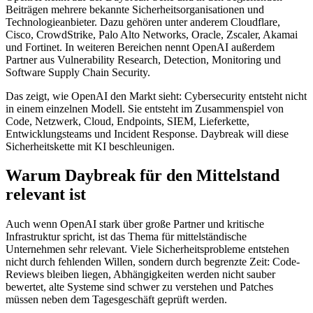
Beiträgen mehrere bekannte Sicherheitsorganisationen und
Technologieanbieter. Dazu gehören unter anderem Cloudflare,
Cisco, CrowdStrike, Palo Alto Networks, Oracle, Zscaler, Akamai
und Fortinet. In weiteren Bereichen nennt OpenAI außerdem
Partner aus Vulnerability Research, Detection, Monitoring und
Software Supply Chain Security.
Das zeigt, wie OpenAI den Markt sieht: Cybersecurity entsteht nicht
in einem einzelnen Modell. Sie entsteht im Zusammenspiel von
Code, Netzwerk, Cloud, Endpoints, SIEM, Lieferkette,
Entwicklungsteams und Incident Response. Daybreak will diese
Sicherheitskette mit KI beschleunigen.
Warum Daybreak für den Mittelstand
relevant ist
Auch wenn OpenAI stark über große Partner und kritische
Infrastruktur spricht, ist das Thema für mittelständische
Unternehmen sehr relevant. Viele Sicherheitsprobleme entstehen
nicht durch fehlenden Willen, sondern durch begrenzte Zeit: Code-
Reviews bleiben liegen, Abhängigkeiten werden nicht sauber
bewertet, alte Systeme sind schwer zu verstehen und Patches
müssen neben dem Tagesgeschäft geprüft werden.