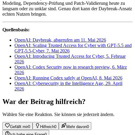
Modeling, Dependency-Prüfung und Patch-Validierung heute zu
langsam oder zu unklar sind. Genau dort kann der Daybreak-Ansatz
echten Nutzen bringen.
Quellenbasis:
OpenAI: Daybreak, abgerufen am 11. Mai 2026
OpenAI: Scaling Trusted Access for Cyber with GPT-5.5 and
GPT-5.5-Cyber, 7. Mai 2026
OpenAI: Introducing Trusted Access for Cyber, 5. Februar
2026
OpenAI: Codex Security now in research preview, 6. März
2026
OpenAI: Running Codex safely at OpenAI, 8. Mai 2026
OpenAI: Cybersecurity in the Intelligence Age, 29. April
2026
War der Beitrag hilfreich?
Wählen Sie eine Reaktion. Sie können sie jederzeit ändern.
Gefällt mir
0
Hilfreich
0
Mehr davon
0
Ich habe eine Frage
0