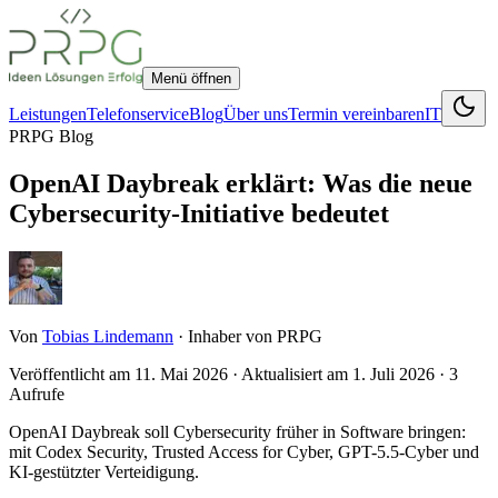
Menü öffnen
Leistungen
Telefonservice
Blog
Über uns
Termin vereinbaren
IT
PRPG Blog
OpenAI Daybreak erklärt: Was die neue
Cybersecurity-Initiative bedeutet
Von
Tobias Lindemann
·
Inhaber von PRPG
Veröffentlicht am
11. Mai 2026
· Aktualisiert am 1. Juli 2026
·
3
Aufrufe
OpenAI Daybreak soll Cybersecurity früher in Software bringen:
mit Codex Security, Trusted Access for Cyber, GPT-5.5-Cyber und
KI-gestützter Verteidigung.