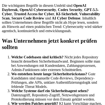
Die wichtigsten Begriffe in diesem Umfeld sind
OpenAI
Daybreak
,
OpenAI Cybersecurity
,
Codex Security
,
GPT-5.5-
Cyber
,
Trusted Access for Cyber
,
KI-Sicherheit
,
Vulnerability
Scan
,
Secure Code Review
und
AI Cyber Defense
. Inhaltlich
sollten Unternehmen diese Begriffe nicht als Hype lesen, sondern
als Hinweis auf einen praktischen Trend: Cybersecurity wird stärker
agentisch, kontinuierlich und entwicklungsnah.
Was Unternehmen jetzt konkret prüfen
sollten
Welche Codebasen sind kritisch?
Nicht jedes Repository
braucht denselben Sicherheitsaufwand. Beginnen sollte man
bei Anwendungen mit Kundendaten, Zahlungsprozessen,
Admin-Funktionen oder externen Schnittstellen.
Wo entstehen heute lange Sicherheitsrückstaus?
Gute
Kandidaten sind manuelle Code-Reviews, Dependency-
Prüfungen, alte APIs, unklare Authentifizierungslogik und
fehlende Threat Models.
Welche Systeme darf ein Sicherheitsagent sehen?
Datenzugriff, Repository-Zugriff, Netzwerkgrenzen und
Protokollierung müssen vor dem Einsatz geklärt werden.
Wie werden Patches geprüft?
KI kann Vorschläge machen,