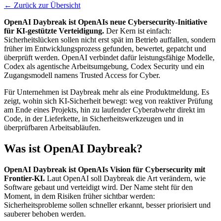
← Zurück zur Übersicht
OpenAI Daybreak ist OpenAIs neue Cybersecurity-Initiative
für KI-gestützte Verteidigung.
Der Kern ist einfach:
Sicherheitslücken sollen nicht erst spät im Betrieb auffallen, sondern
früher im Entwicklungsprozess gefunden, bewertet, gepatcht und
überprüft werden. OpenAI verbindet dafür leistungsfähige Modelle,
Codex als agentische Arbeitsumgebung, Codex Security und ein
Zugangsmodell namens Trusted Access for Cyber.
Für Unternehmen ist Daybreak mehr als eine Produktmeldung. Es
zeigt, wohin sich KI-Sicherheit bewegt: weg von reaktiver Prüfung
am Ende eines Projekts, hin zu laufender Cyberabwehr direkt im
Code, in der Lieferkette, in Sicherheitswerkzeugen und in
überprüfbaren Arbeitsabläufen.
Was ist OpenAI Daybreak?
OpenAI Daybreak ist OpenAIs Vision für Cybersecurity mit
Frontier-KI.
Laut OpenAI soll Daybreak die Art verändern, wie
Software gebaut und verteidigt wird. Der Name steht für den
Moment, in dem Risiken früher sichtbar werden:
Sicherheitsprobleme sollen schneller erkannt, besser priorisiert und
sauberer behoben werden.