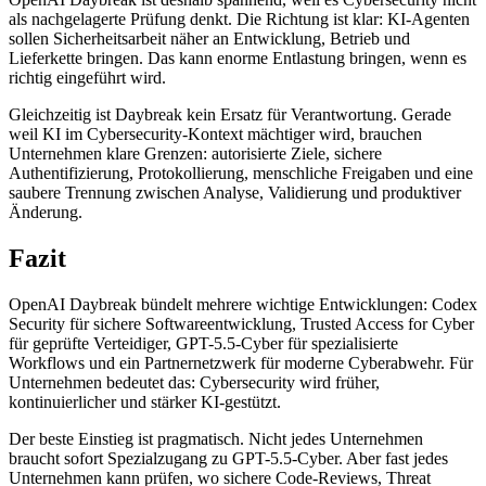
als nachgelagerte Prüfung denkt. Die Richtung ist klar: KI-Agenten
sollen Sicherheitsarbeit näher an Entwicklung, Betrieb und
Lieferkette bringen. Das kann enorme Entlastung bringen, wenn es
richtig eingeführt wird.
Gleichzeitig ist Daybreak kein Ersatz für Verantwortung. Gerade
weil KI im Cybersecurity-Kontext mächtiger wird, brauchen
Unternehmen klare Grenzen: autorisierte Ziele, sichere
Authentifizierung, Protokollierung, menschliche Freigaben und eine
saubere Trennung zwischen Analyse, Validierung und produktiver
Änderung.
Fazit
OpenAI Daybreak bündelt mehrere wichtige Entwicklungen: Codex
Security für sichere Softwareentwicklung, Trusted Access for Cyber
für geprüfte Verteidiger, GPT-5.5-Cyber für spezialisierte
Workflows und ein Partnernetzwerk für moderne Cyberabwehr. Für
Unternehmen bedeutet das: Cybersecurity wird früher,
kontinuierlicher und stärker KI-gestützt.
Der beste Einstieg ist pragmatisch. Nicht jedes Unternehmen
braucht sofort Spezialzugang zu GPT-5.5-Cyber. Aber fast jedes
Unternehmen kann prüfen, wo sichere Code-Reviews, Threat