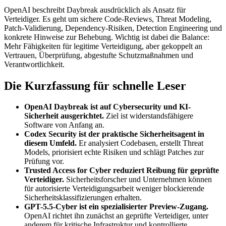
OpenAI beschreibt Daybreak ausdrücklich als Ansatz für
Verteidiger. Es geht um sichere Code-Reviews, Threat Modeling,
Patch-Validierung, Dependency-Risiken, Detection Engineering und
konkrete Hinweise zur Behebung. Wichtig ist dabei die Balance:
Mehr Fähigkeiten für legitime Verteidigung, aber gekoppelt an
Vertrauen, Überprüfung, abgestufte Schutzmaßnahmen und
Verantwortlichkeit.
Die Kurzfassung für schnelle Leser
OpenAI Daybreak ist auf Cybersecurity und KI-
Sicherheit ausgerichtet.
Ziel ist widerstandsfähigere
Software von Anfang an.
Codex Security ist der praktische Sicherheitsagent in
diesem Umfeld.
Er analysiert Codebasen, erstellt Threat
Models, priorisiert echte Risiken und schlägt Patches zur
Prüfung vor.
Trusted Access for Cyber reduziert Reibung für geprüfte
Verteidiger.
Sicherheitsforscher und Unternehmen können
für autorisierte Verteidigungsarbeit weniger blockierende
Sicherheitsklassifizierungen erhalten.
GPT-5.5-Cyber ist ein spezialisierter Preview-Zugang.
OpenAI richtet ihn zunächst an geprüfte Verteidiger, unter
anderem für kritische Infrastruktur und kontrollierte